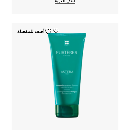
أضف للعربة
أضف للمفضلة