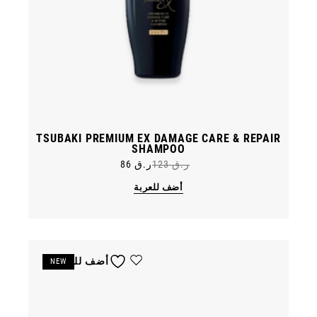
TSUBAKI PREMIUM EX DAMAGE CARE & REPAIR
SHAMPOO
ر.ق
123
ر.ق
86
Original
Current
price
price
أضف للعربة
was:
is:
ر.ق 123.
ر.ق 86.
أضف للمفضلة
NEW
خصم