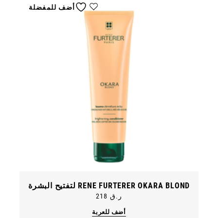
أضف للمفضلة
RENE FURTERER OKARA BLOND لتفتيح البشرة
ر.ق
218
أضف للعربة