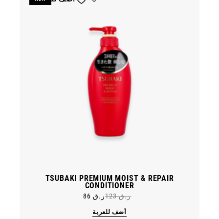
TSUBAKI PREMIUM MOIST & REPAIR
CONDITIONER
ر.ق
123
ر.ق
86
Original
Current
price
price
أضف للعربة
was:
is: