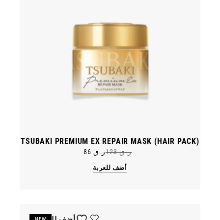
TSUBAKI PREMIUM EX REPAIR MASK (HAIR PACK)
ر.ق
123
ر.ق
86
Original
Current
price
price
أضف للعربة
was:
is:
ر.ق 123.
ر.ق 86.
أضف للمفضلة
NEW
خصم