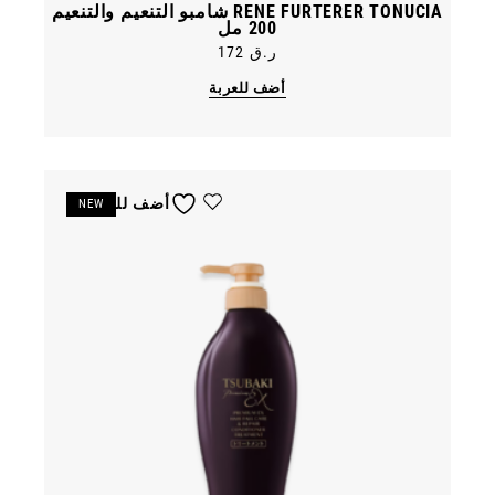
RENE FURTERER TONUCIA شامبو التنعيم والتنعيم
200 مل
ر.ق
172
أضف للعربة
أضف للمفضلة
NEW
خصم