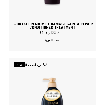
TSUBAKI PREMIUM EX DAMAGE CARE & REPAIR
CONDITIONER TREATMENT
ر.ق
123
ر.ق
86
Original
Current
price
price
أضف للعربة
was:
is:
ر.ق 123.
ر.ق 86.
أضف للمفضلة
NEW
خصم