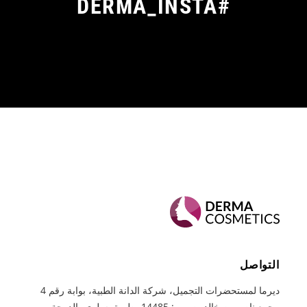
#DERMA_INSTA
التواصل
ديرما لمستحضرات التجميل، شركة الدانة الطبية، بوابة رقم 4
مجمع ناصر بن خالد، ص.ب: 14485، طريق سلوى، الدوحة -