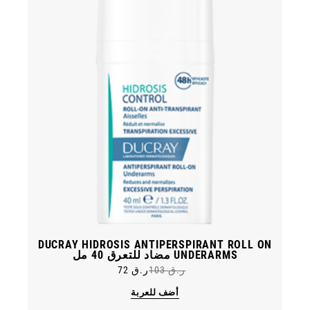
DUCRAY HIDROSIS ANTIPERSPIRANT ROLL ON
UNDERARMS مضاد للتعرق 40 مل
ر.ق
103
ر.ق
72
Original
Current
price
price
أضف للعربة
was:
is:
ر.ق 103.
ر.ق 72.