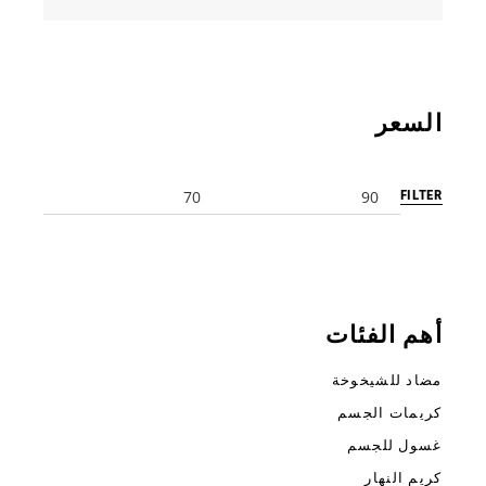
السعر
FILTER
Max
Min
price
price
أهم الفئات
مضاد للشيخوخة
كريمات الجسم
غسول للجسم
كريم النهار