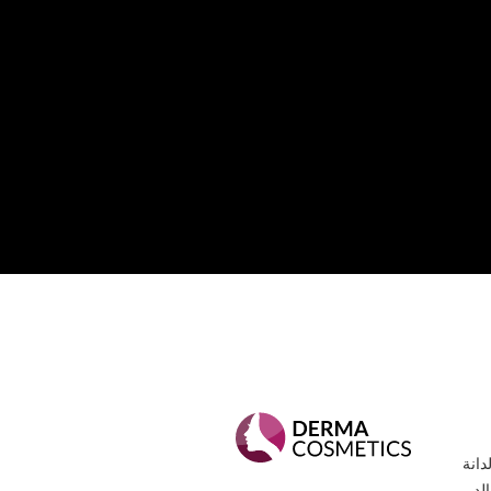
انة
 خالد،