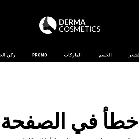
لشعر
الجسم
الماركات
PROMO
ركن الج
خطأ في الصفحة