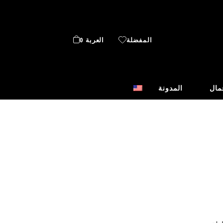
المفضلة
العربة 0
مال
المدونة